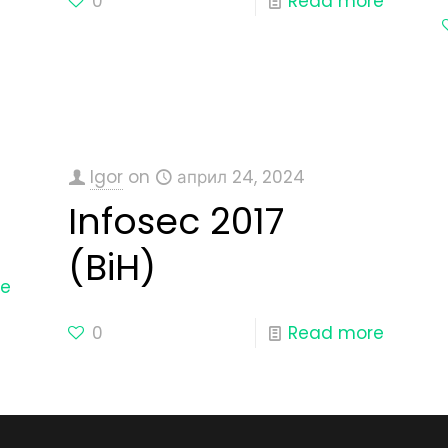
0
Read more
Igor
on
април 24, 2024
Infosec 2017
(BiH)
re
0
Read more