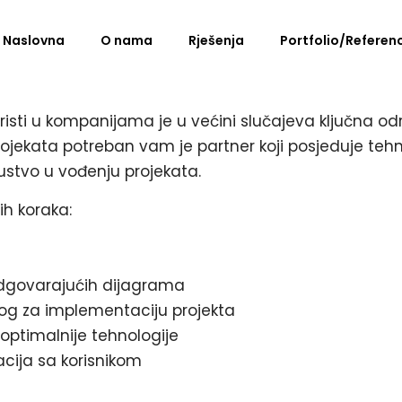
Naslovna
O nama
Rješenja
Portfolio/Referen
risti u kompanijama je u većini slučajeva ključna od
 projekata potreban vam je partner koji posjeduje te
kustvo u vođenju projekata.
ćih koraka:
 odgovarajućih dijagrama
nog za implementaciju projekta
joptimalnije tehnologije
nacija sa korisnikom