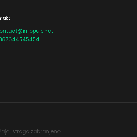
takt
ontact@infopuls.net
387644545454
aja, strogo zabranjeno.