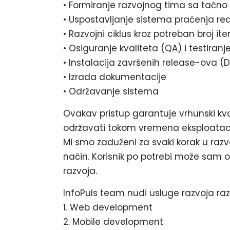
• Formiranje razvojnog tima sa tačn
• Uspostavljanje sistema praćenja re
• Razvojni ciklus kroz potreban broj it
• Osiguranje kvaliteta (QA) i testiranj
• Instalacija završenih release-ov
• Izrada dokumentacije
• Održavanje sistema
Ovakav pristup garantuje vrhunski kval
održavati tokom vremena eksploataci
Mi smo zaduženi za svaki korak u razv
način. Korisnik po potrebi može sam 
razvoja.
InfoPuls team nudi usluge razvoja raz
1. Web development
2. Mobile development