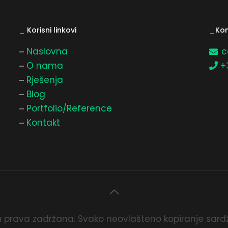
_
Korisni linkovi
_
Kon
Naslovna
c
O nama
+
Rješenja
Blog
Portfolio/Reference
Kontakt
prava zadržana. Svako neovlašteno kopiranje sardž