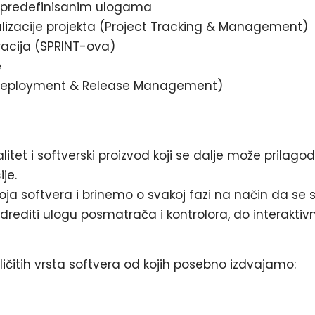
o predefinisanim ulogama
alizacije projekta (Project Tracking & Management)
eracija (SPRINT-ova)
e
a (Deployment & Release Management)
itet i softverski proizvod koji se dalje može prilagod
je.
oja softvera i brinemo o svakoj fazi na način da se s
odrediti ulogu posmatrača i kontrolora, do interakt
ličitih vrsta softvera od kojih posebno izdvajamo: