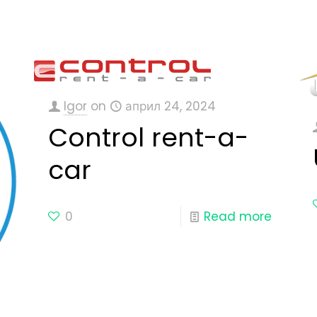
Igor
on
април 24, 2024
Control rent-a-
car
0
Read more