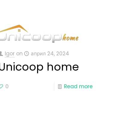
Igor
on
април 24, 2024
Unicoop home
0
Read more