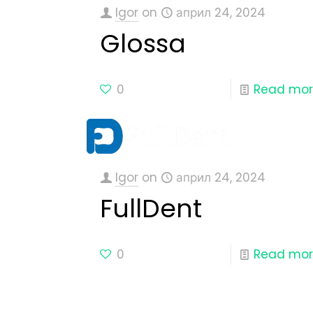
Igor
on
април 24, 2024
Glossa
0
Read mo
Igor
on
април 24, 2024
FullDent
0
Read mo