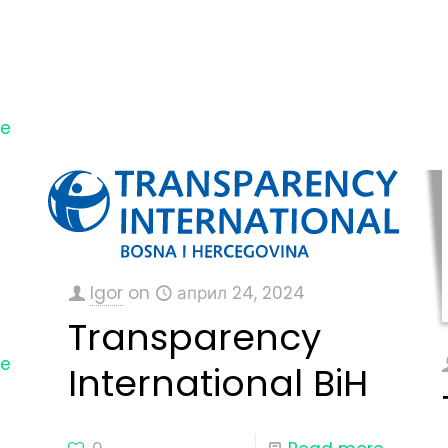
re
Igor
on
април 24, 2024
Transparency
re
International BiH