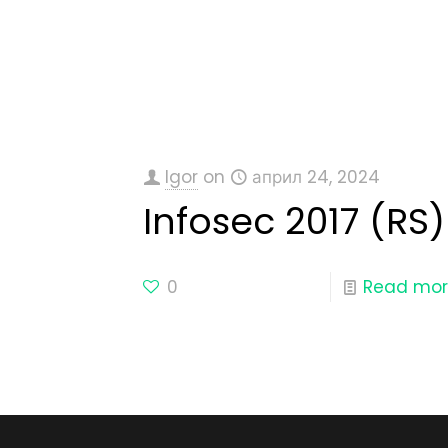
Igor
on
април 24, 2024
Infosec 2017 (RS)
0
Read mo