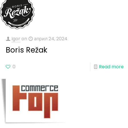
Igor
on
април 24, 2024
Boris Režak
0
Read more