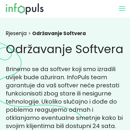
Rjesenja
>
Održavanje Softvera
Održavanje Softvera
Brinemo se da softver koji smo izradili
uvijek bude ažuriran. InfoPuls team
garantuje da vaš softver neće prestati
funkcionisati zbog stare ili nesigurne
tehnologije. Ukoliko slučajno i dođe do
poblema reagujemo odmah i
otklanjamo eventualne smetnje kako bi
svojim klijentima bili dostupni 24 sata.