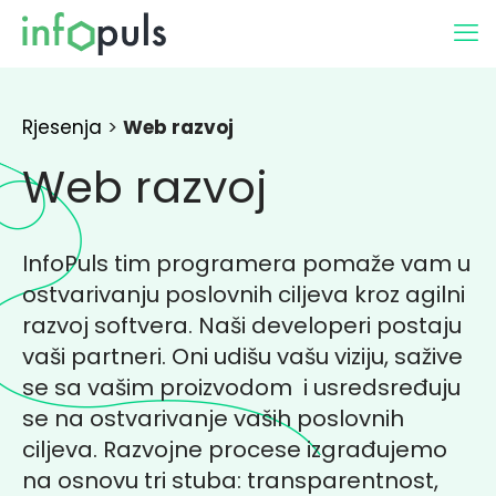
Rjesenja
>
Web razvoj
Web razvoj
InfoPuls tim programera pomaže vam u
ostvarivanju poslovnih ciljeva kroz agilni
razvoj softvera. Naši developeri postaju
vaši partneri. Oni udišu vašu viziju, sažive
se sa vašim proizvodom i usredsređuju
se na ostvarivanje vaših poslovnih
ciljeva. Razvojne procese izgrađujemo
na osnovu tri stuba: transparentnost,