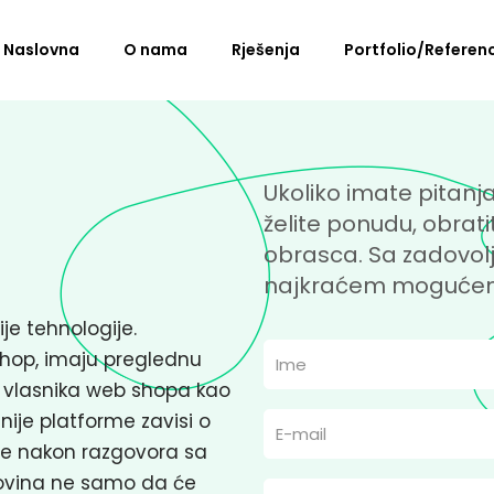
Naslovna
O nama
Rješenja
Portfolio/Referen
Ukoliko imate pitanja
želite ponudu, obra
obrasca. Sa zadovo
najkraćem mogućem
ije tehnologije.
hop, imaju preglednu
 vlasnika web shopa kao
lnije platforme zavisi o
se nakon razgovora sa
govina ne samo da će