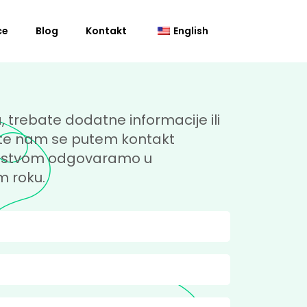
ce
Blog
Kontakt
English
, trebate dodatne informacije ili
tite nam se putem kontakt
ljstvom odgovaramo u
 roku.