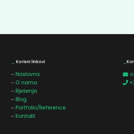
_
Korisni linkovi
_
Kon
Naslovna
c
O nama
+
Rješenja
Blog
Portfolio/Reference
Kontakt