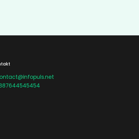
takt
ontact@infopuls.net
387644545454