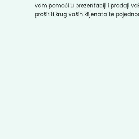
vam pomoći u prezentaciji i prodaji vaš
proširiti krug vaših klijenata te pojedno