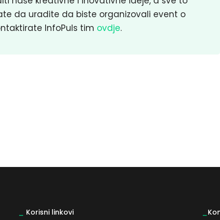
i naše kreativne i inovativne ideje, a sve to
te da uradite da biste organizovali event o
ntaktirate InfoPuls tim
ovdje
.
_
Korisni linkovi
_
Kon