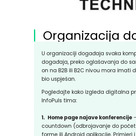
Organizacija 
U organizaciji događaja svaka ko
događaja, preko oglašavanja do same
on na B2B ili B2C nivou mora imati 
bio uspješan.
Pogledajte kako izgleda digitalna p
InfoPuls tima:
1.
Home page najave konferencije
–
countdown (odbrojavanje do početka
forme ili Android aplikacije. Primjeri 