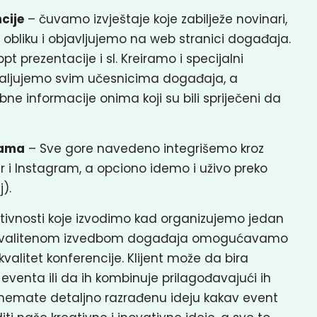
ncije
– čuvamo izvještaje koje zabilježe novinari,
m obliku i objavljujemo na web stranici događaja.
ppt prezentacije i sl. Kreiramo i specijalni
aljujemo svim učesnicima događaja, a
e informacije onima koji su bili spriječeni da
žama
– Sve gore navedeno integrišemo kroz
 i Instagram, a opciono idemo i uživo preko
).
tivnosti koje izvodimo kad organizujemo jedan
 i kvalitenom izvedbom događaja omogućavamo
valitet konferencije. Klijent može da bira
venta ili da ih kombinuje prilagođavajući ih
nemate detaljno razrađenu ideju kakav event