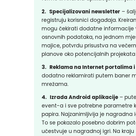
2.
Specijalizovani newsletter
– šal
registruju korisnici događaja. Kreir
mogu čekirati dodatne informacije 
osnovnih podataka, na jednom mjest
majice, potvrdu prisustva na večernjo
planove oko potencijalnih projekata i
3.
Reklama na Internet portalima
dodatno reklamirati putem baner m
mrežama.
4.
Izrada Android aplikacije
– pute
event-a i sve potrebne parametre ka
papira. Najzanimljivija je nagradna
To se pokazalo posebno dobrim potezo
učestvuje u nagradnoj igri. Na kraju