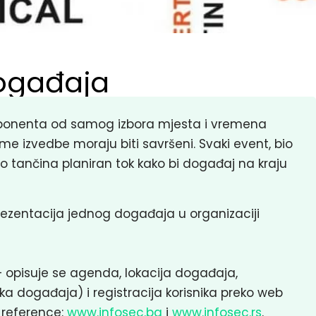
događaja
mponenta od samog izbora mjesta i vremena
 izvedbe moraju biti savršeni. Svaki event, bio
do tančina planiran tok kako bi događaj na kraju
rezentacija jednog događaja u organizaciji
 opisuje se agenda, lokacija događaja,
 događaja) i registracija korisnika preko web
i reference:
www.infosec.ba
i
www.infosec.rs
.