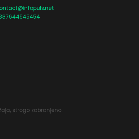
ontact@infopuls.net
387644545454
aja, strogo zabranjeno.