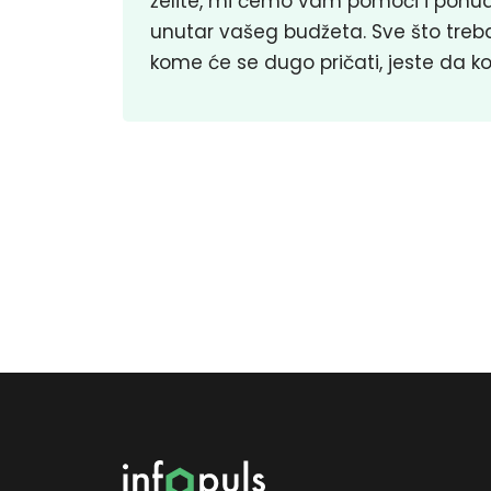
želite, mi ćemo vam pomoći i ponudit
unutar vašeg budžeta. Sve što treba
kome će se dugo pričati, jeste da ko