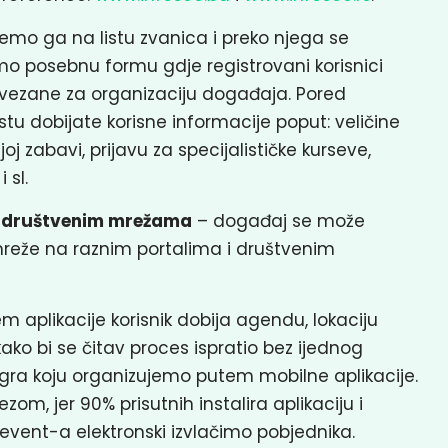
jemo ga na listu zvanica i preko njega se
amo posebnu formu gdje registrovani korisnici
vezane za organizaciju događaja. Pored
u dobijate korisne informacije poput: veličine
j zabavi, prijavu za specijalističke kurseve,
 sl.
 i društvenim mrežama
– događaj se može
reže na raznim portalima i društvenim
m aplikacije korisnik dobija agendu, lokaciju
ko bi se čitav proces ispratio bez ijednog
 igra koju organizujemo putem mobilne aplikacije.
m, jer 90% prisutnih instalira aplikaciju i
 event-a elektronski izvlačimo pobjednika.