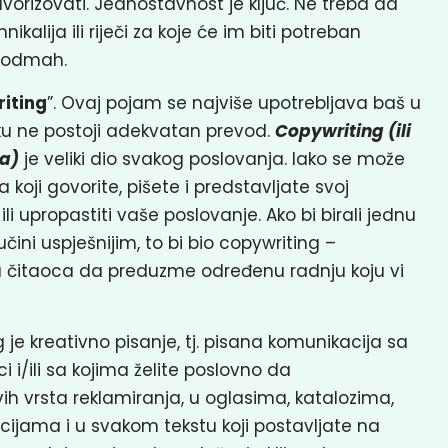
vorizovati. Jednostavnost je ključ. Ne treba da
alija ili riječi za koje će im biti potreban
ri odmah.
iting
”. Ovaj pojam se najviše upotrebljava baš u
ku ne postoji adekvatan prevod.
Copywriting (ili
va)
je veliki dio svakog poslovanja. Iako se može
 koji govorite, pišete i predstavljate svoj
ili upropastiti vaše poslovanje. Ako bi birali jednu
čini uspješnijim, to bi bio copywriting –
ću čitaoca da preduzme određenu radnju koju vi
je kreativno pisanje, tj. pisana komunikacija sa
i i/ili sa kojima želite poslovno da
vih vrsta reklamiranja, u oglasima, katalozima,
ijama i u svakom tekstu koji postavljate na