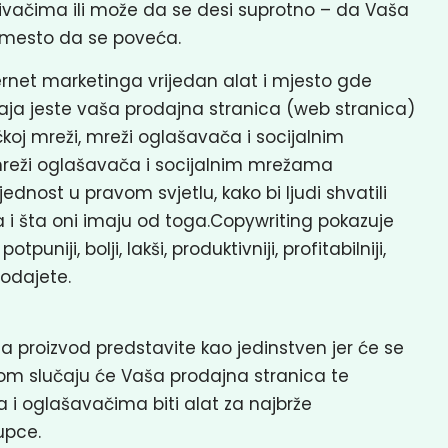
raživačima ili može da se desi suprotno – da Vaša
umesto da se poveća.
rnet marketinga vrijedan alat i mjesto gde
aja jeste vaša prodajna stranica (web stranica)
oj mreži, mreži oglašavača i socijalnim
mreži oglašavača i socijalnim mrežama
jednost u pravom svjetlu, kako bi ljudi shvatili
a i šta oni imaju od toga.Copywriting pokazuje
puniji, bolji, lakši, produktivniji, profitabilniji,
rodajete.
a proizvod predstavite kao jedinstven jer će se
 tom slučaju će Vaša prodajna stranica te
 i oglašavačima biti alat za najbrže
upce.