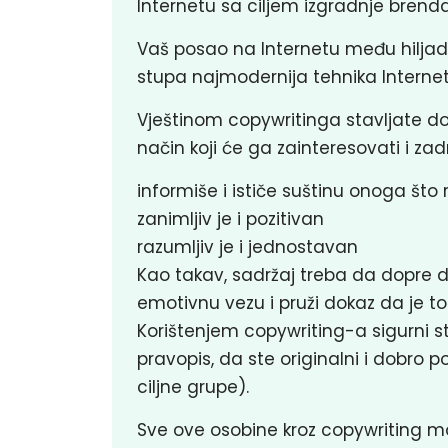
Internetu sa ciljem izgradnje brend
Vaš posao na Internetu među hiljad
stupa najmodernija tehnika Interne
Vještinom copywritinga stavljate do
način koji će ga zainteresovati i zad
informiše i ističe suštinu onoga što
zanimljiv je i pozitivan
razumljiv je i jednostavan
Kao takav, sadržaj treba da dopre d
emotivnu vezu i pruži dokaz da je to
Korištenjem copywriting-a sigurni s
pravopis, da ste originalni i dobro 
ciljne grupe).
Sve ove osobine kroz copywriting m