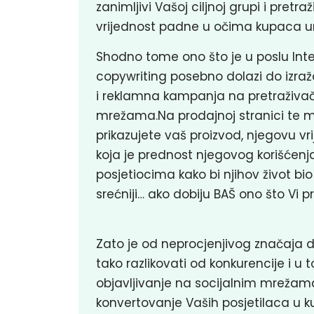
zanimljivi Vašoj ciljnoj grupi i pret
vrijednost padne u očima kupaca 
Shodno tome ono što je u poslu Inte
copywriting posebno dolazi do izraž
i reklamna kampanja na pretraživačk
mrežama.Na prodajnoj stranici te 
prikazujete vaš proizvod, njegovu vri
koja je prednost njegovog korišćenj
posjetiocima kako bi njihov život bio pot
srećniji… ako dobiju BAŠ ono što Vi p
Zato je od neprocjenjivog značaja d
tako razlikovati od konkurencije i u
objavljivanje na socijalnim mrežama
konvertovanje Vaših posjetilaca u k