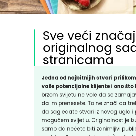
Sve veći značaj
originalnog sa
stranicama
Jedna od najbitnijih stvari priliko
vaše potencijalne klijente i ono što
brzom svijetu ne vole da se zamajav
da im prenesete. To ne znači da tr
da sagledate stvari iz novog ugla i 
mogućem svijetlu. Originalnost je iz
samo da nećete biti zanimljivi public