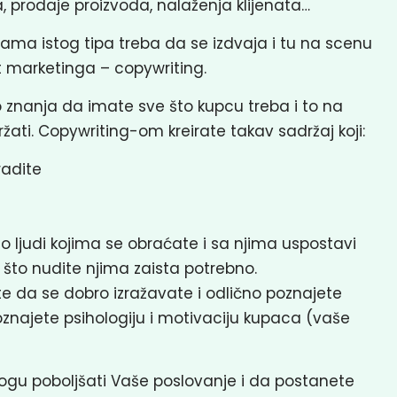
a, prodaje proizvoda, nalaženja klijenata…
ama istog tipa treba da se izdvaja i tu na scenu
t marketinga – copywriting.
 znanja da imate sve što kupcu treba i to na
ržati. Copywriting-om kreirate takav sadržaj koji:
 radite
o ljudi kojima se obraćate i sa njima uspostavi
 što nudite njima zaista potrebno.
te da se dobro izražavate i odlično poznajete
poznajete psihologiju i motivaciju kupaca (vaše
ogu poboljšati Vaše poslovanje i da postanete