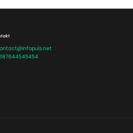
takt
ontact@infopuls.net
387644545454