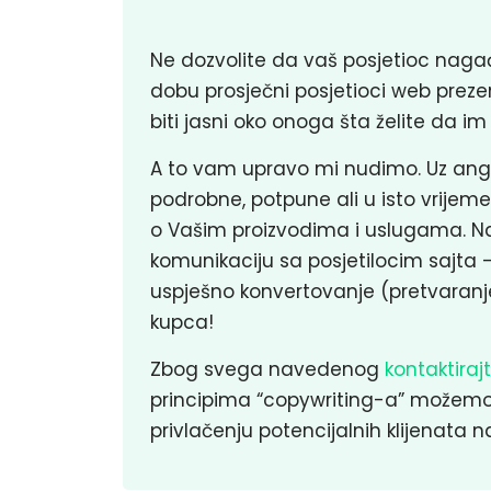
Ne dozvolite da vaš posjetioc naga
dobu prosječni posjetioci web prez
biti jasni oko onoga šta želite da im
A to vam upravo mi nudimo. Uz anga
podrobne, potpune ali u isto vrijeme
o Vašim proizvodima i uslugama. Na
komunikaciju sa posjetilocim sajta 
uspješno konvertovanje (pretvaranj
kupca!
Zbog svega navedenog
kontaktiraj
principima “copywriting-a” možemo 
privlačenju potencijalnih klijenata n