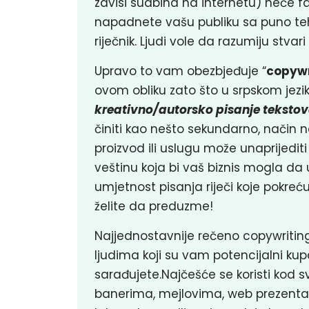
zavisi sudbina na internetu) neće fa
napadnete vašu publiku sa puno tehnik
riječnik. Ljudi vole da razumiju stva
Upravo to vam obezbjeđuje “
copywr
ovom obliku zato što u srpskom jezi
kreativno/autorsko pisanje teksto
činiti kao nešto sekundarno, način na
proizvod ili uslugu može unaprijediti 
veštinu koja bi vaš biznis mogla da u
umjetnost pisanja riječi koje pokre
želite da preduzme!
Najjednostavnije rečeno copywriting 
ljudima koji su vam potencijalni kupc
sarađujete.Najčešće se koristi kod s
banerima, mejlovima, web prezentac