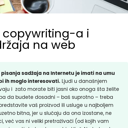
 copywriting-a i
držaja na web
m pisanja sadžaja na Internetu je imati na umu
 bi ih moglo interesovati.
Ljudi u današnjem
aju i zato morate biti jasni oko onoga šta želite
eba da budete dosadni – baš suprotno – treba
predstavite vaš proizvod ili usluge u najboljem
uzetno bitna, jer u slučaju da ona izostane, ne
i, već vas ni veliki pretraživači (od kojih vam